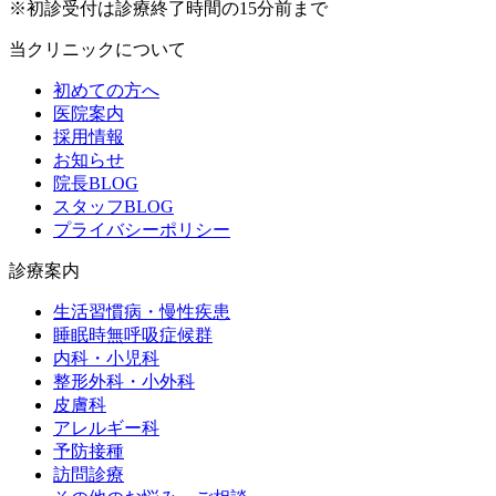
※初診受付は診療終了時間の15分前まで
当クリニックについて
初めての方へ
医院案内
採用情報
お知らせ
院長BLOG
スタッフBLOG
プライバシーポリシー
診療案内
生活習慣病・慢性疾患
睡眠時無呼吸症候群
内科・小児科
整形外科・小外科
皮膚科
アレルギー科
予防接種
訪問診療