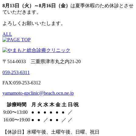
8月13日（火）～8月16日（金）
は夏季休暇のため休診とさせ
ていただきます。
よろしくお願いいたします。
ALL
〒514-0033 三重県津市丸之内21-20
059-253-6311
FAX:059-253-6312
yamamoto-gpclinic@beach.ocn.ne.jp
診療時間
月
火
水
木
金
土
日/祝
9:00〜13:00
●
●
●
●
●
●
／
16:00〜19:00
●
●
／
●
●
／
／
【休診日】水曜午後、土曜午後、日曜、祝日