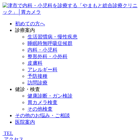
初めての方へ
診療案内
生活習慣病・慢性疾患
睡眠時無呼吸症候群
内科・小児科
整形外科・小外科
皮膚科
アレルギー科
予防接種
訪問診療
健診・検査
健康診断・ガン検診
胃カメラ検査
その他検査
その他のお悩み・ご相談
医院案内
TEL
アクセス